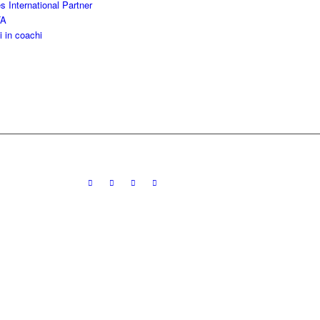
es International Partner
TA
ji in coachi