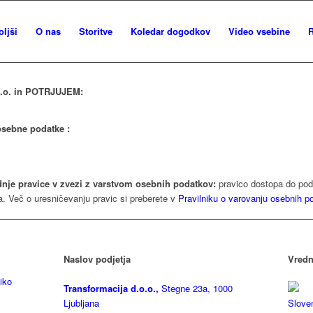
oljši
O nas
Storitve
Koledar dogodkov
Video vsebine
R
.o.o. in POTRJUJEM:
osebne podatke :
dnje pravice v zvezi z varstvom osebnih podatkov:
pravico dostopa do poda
a. Več o uresničevanju pravic si preberete v
Pravilniku o varovanju osebnih p
Naslov podjetja
Vredn
tiko
Transformacija d.o.o.,
Stegne 23a, 1000
Ljubljana
Slove