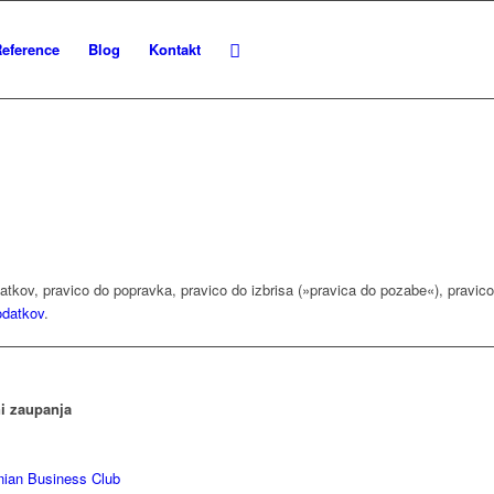
eference
Blog
Kontakt
tkov, pravico do popravka, pravico do izbrisa (»pravica do pozabe«), pravico
odatkov
.
i zaupanja
nian Business Club