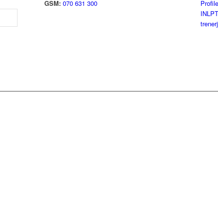
GSM:
070 631 300
Profil
INLP
trener