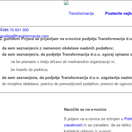
Postanite najb
X
+386 70 631 300
prodaja@transformacija.com
Z gumbom Prijava se prijavljam na e-novice podjetja Transformacija d
da sem seznanjen/a z namenom obdelave osebnih podatkov;
da sem seznanjen/a, da podjetje Transformacija d.o.o. zgoraj vpisane 
ne bo preneslo v tretjo državo ali mednarodno organizacijo in;
bo hranilo do preklica;
da sem seznanjena, da podjetje Transformacija d.o.o. zagotavlja nasle
do omejitve obdelave, pravico do prenosljivosti podatkov, pravico do ugovor
Naročite se na e-novice
S prijavo na e-novice se strinjam s
Poli
zasebnosti
in se zavedam, da se lahko
kadarkoli odjavim iz e-novic.