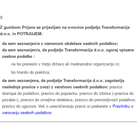
X
Z gumbom Prijava se prijavljam na e-novice podjetja Transformacija
d.o.o. in POTRJUJEM:
da sem seznanjen/a z namenom obdelave osebnih podatkov;
da sem seznanjen/a, da podjetje Transformacija d.o.o. zgoraj vpisane
osebne podatke :
ne bo preneslo v tretjo državo ali mednarodno organizacijo in;
bo hranilo do preklica;
da sem seznanjena, da podjetje Transformacija d.o.o. zagotavlja
naslednje pravice v zvezi z varstvom osebnih podatkov:
pravico
dostopa do podatkov, pravico do popravka, pravico do izbrisa (»pravica do
pozabe«), pravico do omejitve obdelave, pravico do prenosljivosti podatkov,
pravico do ugovora. Več o uresničevanju pravic si preberete v
Pravilniku o
varovanju osebnih podatkov
.